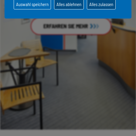
Auswahl speichern
Alles ablehnen
Alles zulassen
Straßenbau
ERFAHREN SIE MEHR